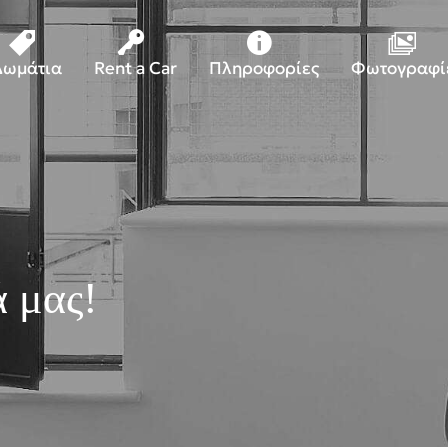
Δωμάτια
Rent a Car
Πληροφορίες
Φωτογραφί
 μας!